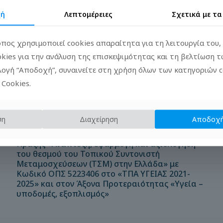
χή
Λεπτομέρειες
Σχετικά με τ
πος χρησιμοποιεί cookies απαραίτητα για τη λειτουργία του,
okies για την ανάλυση της επισκεψιμότητας και τη βελτίωση 
ιλογή “Αποδοχή”, συναινείτε στη χρήση όλων των κατηγοριών 
 Cookies.
20/02/2026
Διακήρυξη Ηλεκτρονικού Ανοικτού
ση
Διαχείρηση
Αποδοχή
Διαγωνισμού για το Υποέργο 2 «Διοργάνωση
εκπαιδευτικών-ενημερωτικών ημερίδων» της
Πράξης «Ανάπτυξη, εφαρμογή και αξιολόγηση
του θεσμού του Τοπικού Συντονιστή
Μεταμοσχεύσεων (ΤΣΜ) στην Ελλάδα» με
Κωδικό ΟΠΣ 5223406 στο «ΤΠΑ ΥΓΕΙΑΣ 2021-
2025» και στον Άξονα Προτεραιότητας «Υγεία –
υποδομές, εξοπλισμός»