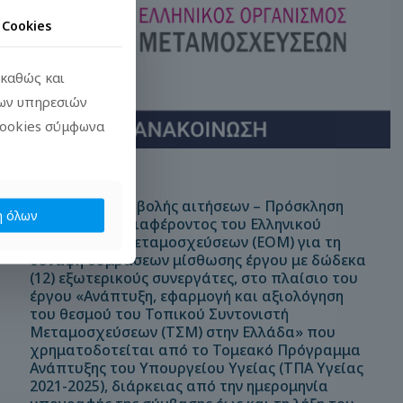
α
Cookies
 καθώς και
των υπηρεσιών
cookies σύμφωνα
13/02/2026
Παράταση υποβολής αιτήσεων – Πρόσκληση
 όλων
εκδήλωσης ενδιαφέροντος του Ελληνικού
Οργανισμού Μεταμοσχεύσεων (ΕΟΜ) για τη
σύναψη συμβάσεων μίσθωσης έργου με δώδεκα
(12) εξωτερικούς συνεργάτες, στο πλαίσιο του
έργου «Ανάπτυξη, εφαρμογή και αξιολόγηση
του θεσμού του Τοπικού Συντονιστή
Μεταμοσχεύσεων (ΤΣΜ) στην Ελλάδα» που
χρηματοδοτείται από το Τομεακό Πρόγραμμα
Ανάπτυξης του Υπουργείου Υγείας (ΤΠΑ Υγείας
2021-2025), διάρκειας από την ημερομηνία