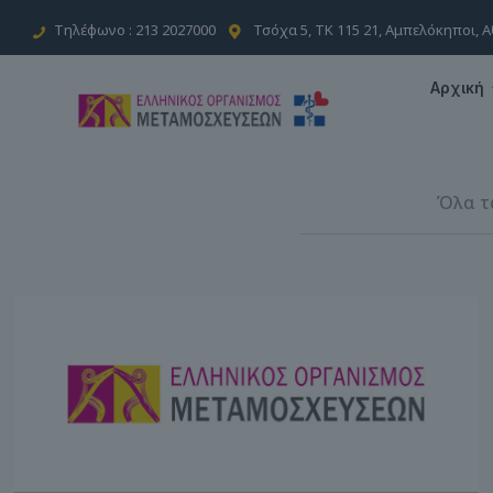
Τηλέφωνο : 213 2027000
Τσόχα 5, ΤΚ 115 21, Αμπελόκηποι, 
Αρχική
Όλα τ