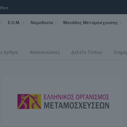
Αθήνα
Ε.Ο.Μ.
Νομοθεσία
Μονάδες Μεταμόσχευσης
α άρθρα
Ανακοινώσεις
Δελτίο Τύπου
Ενημε