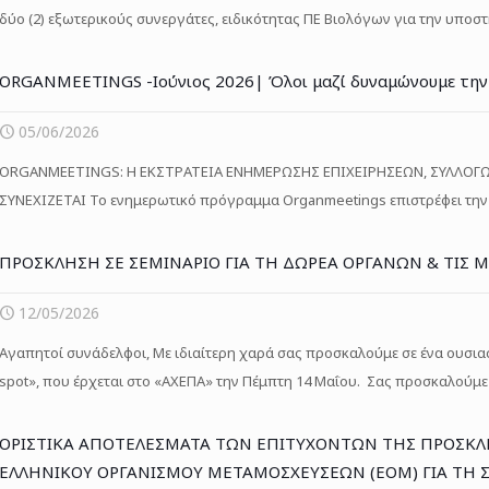
δύο (2) εξωτερικούς συνεργάτες, ειδικότητας ΠΕ Βιολόγων για την υποσ
ORGANMEETINGS -Ιούνιος 2026| Όλοι μαζί δυναμώνουμε την
05/06/2026
ORGANMEETINGS: Η ΕΚΣΤΡΑΤΕΙΑ ΕΝΗΜΕΡΩΣΗΣ ΕΠΙΧΕΙΡΗΣΕΩΝ, ΣΥΛΛΟΓΩ
ΣΥΝΕΧΙΖΕΤΑΙ Το ενημερωτικό πρόγραμμα Organmeetings επιστρέφει την Τ
ΠΡΟΣΚΛΗΣΗ ΣΕ ΣΕΜΙΝΑΡΙΟ ΓΙΑ ΤΗ ΔΩΡΕΑ ΟΡΓΑΝΩΝ & ΤΙΣ 
12/05/2026
Αγαπητοί συνάδελφοι, Με ιδιαίτερη χαρά σας προσκαλούμε σε ένα ουσιασ
spot», που έρχεται στο «ΑΧΕΠΑ» την Πέμπτη 14 Μαΐου. Σας προσκαλούμε
ΟΡΙΣΤΙΚΑ ΑΠΟΤΕΛΕΣΜΑΤΑ ΤΩΝ ΕΠΙΤΥΧΟΝΤΩΝ ΤΗΣ ΠΡΟΣΚ
ΕΛΛΗΝΙΚΟΥ ΟΡΓΑΝΙΣΜΟΥ ΜΕΤΑΜΟΣΧΕΥΣΕΩΝ (ΕΟΜ) ΓΙΑ ΤΗ