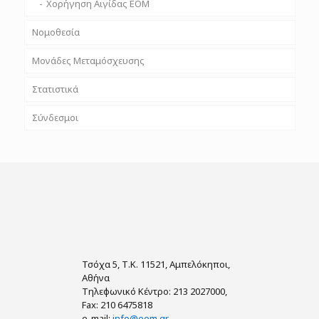
Χορήγηση Αιγίδας ΕΟΜ
Πιστοποιήσεις
Νομοθεσία
Πολιτική Ποιότητας
Μονάδες Μεταμόσχευσης
Ερωτηματολόγιο Ικανοποίησης
Στατιστικά
Μονάδες Μεταμόσχευσης Οργάνων
Ερωτηματολόγιο Ικανοποίησης
Σύνδεσμοι
Μονάδες Μεταμόσχευσης Ιστών
Απολογισμοί Μεταμοσχευτικής Δραστηριότητας
Απολογισμοί Μεταμοσχευτικής Δραστηριότητας
Satisfaction Questionnaire
Συμπαγών Οργάνων
Μονάδες Μεταμόσχευσης Κυττάρων
Ιατρεία Παρακολούθησης Ηπατομεταμοσχευμένων
Στατιστικά Δεδομένα Συμπαγών Οργάνων
Παιδιατρικών Ασθενών
Εργαστήρια Ιστοσυμβατότητας
Αίτημα για Στατιστικά Δεδομένα
Τσόχα 5, Τ.Κ. 11521, Αμπελόκηποι,
Αθήνα
Τηλεφωνικό Κέντρο: 213 2027000,
Fax: 210 6475818
e-mail:
info@eom.gr