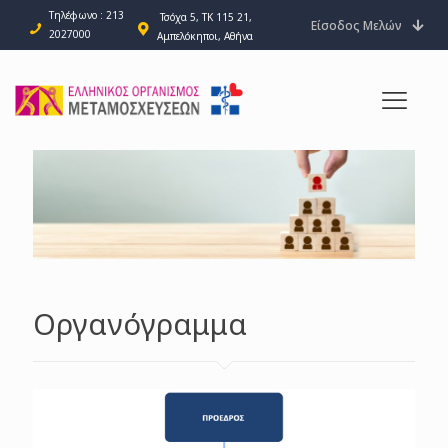
Τηλέφωνο : 213
Τσόχα 5, ΤΚ 115 21,
Είσοδος Μελών
2027000
Αμπελόκηποι, Αθήνα
Οργανόγραμμα