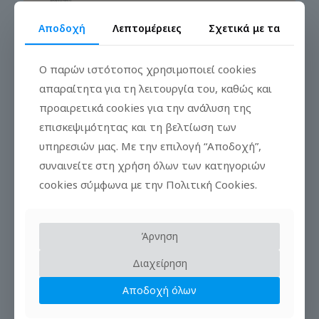
Αποδοχή
Λεπτομέρειες
Σχετικά με τα
Ο παρών ιστότοπος χρησιμοποιεί cookies
απαραίτητα για τη λειτουργία του, καθώς και
ΕΥΡΩΠΑΙΚΗ ΗΜΕΡΑ ΔΩΡΕΑΣ ΟΡΓΑΝΩΝ,
προαιρετικά cookies για την ανάλυση της
ΙΣΤΩΝ & ΚΥΤΤΑΡΩΝ
επισκεψιμότητας και τη βελτίωση των
υπηρεσιών μας. Με την επιλογή “Αποδοχή”,
συναινείτε στη χρήση όλων των κατηγοριών
Δελτία Τύπου
cookies σύμφωνα με την Πολιτική Cookies.
Πρόγραμμα εκδηλώσεων
Υλικό Εκδηλώσεων
Άρνηση
Χρήσιμοι Σύνδεσμοι
Διαχείρηση
Πίσω
Αποδοχή όλων