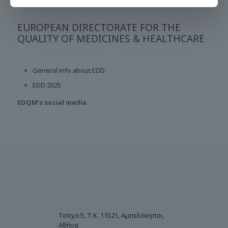
EUROPEAN DIRECTORATE FOR THE
QUALITY OF MEDICINES & HEALTHCARE
General info about EDD
EDD 2025
EDQM’s social media
Τσόχα 5, Τ.Κ. 11521, Αμπελόκηποι,
Αθήνα