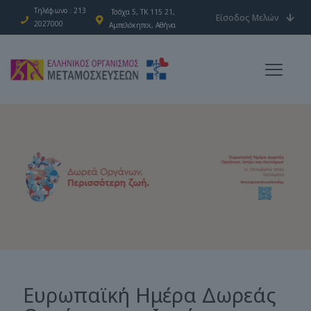
Τηλέφωνο : 213
Τσόχα 5, ΤΚ 115 21,
Είσοδος Μελών
2027000
Αμπελόκηποι, Αθήνα
Ευρωπαϊκή Ημέρα Δωρεάς