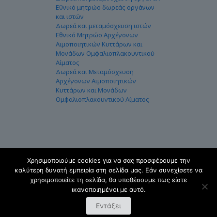
Εθνικό μητρώο δωρεάς οργάνων
και ιστών
Δωρεά και μεταμόσχευση ιστών
Εθνικό Μητρώο Αρχέγονων
Αιμοποιητικών Κυττάρων και
Μονάδων Ομφαλιοπλακουντικού
Αίματος
Δωρεά και Μεταμόσχευση
Αρχέγονων Αιμοποιητικών
Κυττάρων και Μονάδων
Ομφαλιοπλακουντικού Αίματος
Χρησιμοποιούμε cookies για να σας προσφέρουμε την
καλύτερη δυνατή εμπειρία στη σελίδα μας. Εάν συνεχίσετε να
Copyright 2026 © ΕΟΜ. Ελληνικός Οργανισμός
χρησιμοποιείτε τη σελίδα, θα υποθέσουμε πως είστε
Μεταμοσχεύσεων. All Rights Reserved. | Supported by
ικανοποιημένοι με αυτό.
ComputerMind
Εντάξει