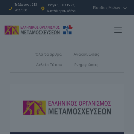
Τηλέφωνο : 213
Τσόχα 5, ΤΚ 115 21,
Είσοδος Μελών
2027000
Αμπελόκηποι, Αθήνα
Όλα τα άρθρα
Ανακοινώσεις
Δελτίο Τύπου
Ενημερώσεις