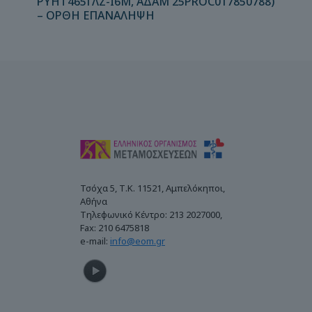
ΡΥΗΤ465ΓΛΖ-Ι6Μ, ΑΔΑΜ 25PROC017850788)
– ΟΡΘΗ ΕΠΑΝΑΛΗΨΗ
Τσόχα 5, Τ.Κ. 11521, Αμπελόκηποι,
Αθήνα
Τηλεφωνικό Κέντρο: 213 2027000,
Fax: 210 6475818
e-mail:
info@eom.gr