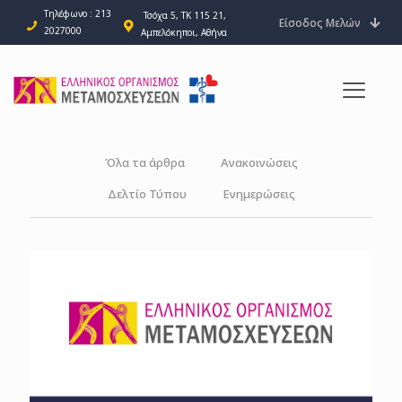
Τηλέφωνο : 213
Τσόχα 5, ΤΚ 115 21,
Είσοδος Μελών
2027000
Αμπελόκηποι, Αθήνα
Όλα τα άρθρα
Ανακοινώσεις
Δελτίο Τύπου
Ενημερώσεις