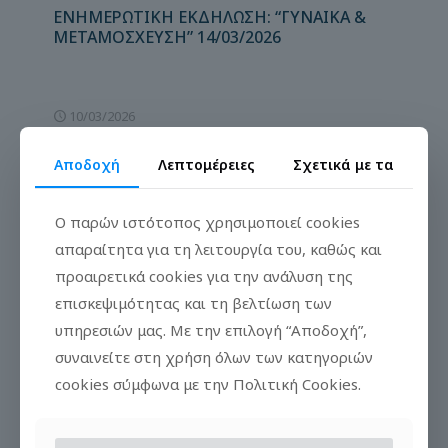
ΕΝΗΜΕΡΩΤΙΚΗ ΕΚΔΗΛΩΣΗ: “ΓΥΝΑΙΚΑ &
ΜΕΤΑΜΟΣΧΕΥΣΗ” 14/03/2026
10/03/2026
ΠΡΟΣΚΛΗΣΗ ΣΕ ΣΕΜΙΝΑΡΙΟ ΓΙΑ ΤΗ ΔΩΡΕΑ
ΟΡΓΑΝΩΝ & ΤΙΣ ΜΕΤΑΜΟΣΧΕΥΣΕΙΣ_ΓΝΑ
Αποδοχή
Λεπτομέρειες
Σχετικά με τα
ΚΑΤ_12.03.2026
Ο παρών ιστότοπος χρησιμοποιεί cookies
απαραίτητα για τη λειτουργία του, καθώς και
προαιρετικά cookies για την ανάλυση της
επισκεψιμότητας και τη βελτίωση των
υπηρεσιών μας. Με την επιλογή “Αποδοχή”,
συναινείτε στη χρήση όλων των κατηγοριών
cookies σύμφωνα με την Πολιτική Cookies.