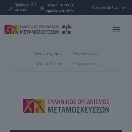
Τηλέφωνο : 213
Τσόχα 5, ΤΚ 115 21,
Είσοδος Μελών
2027000
Αμπελόκηποι, Αθήνα
Όλα τα άρθρα
Ανακοινώσεις
Δελτίο Τύπου
Ενημερώσεις