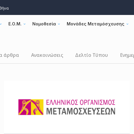
Αθήνα
Ε.Ο.Μ.
Νομοθεσία
Μονάδες Μεταμόσχευσης
α άρθρα
Ανακοινώσεις
Δελτίο Τύπου
Ενημε