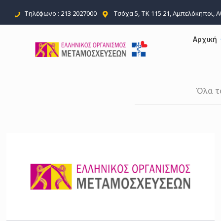
Τηλέφωνο : 213 2027000
Τσόχα 5, ΤΚ 115 21, Αμπελόκηποι, 
Αρχική
Όλα τ