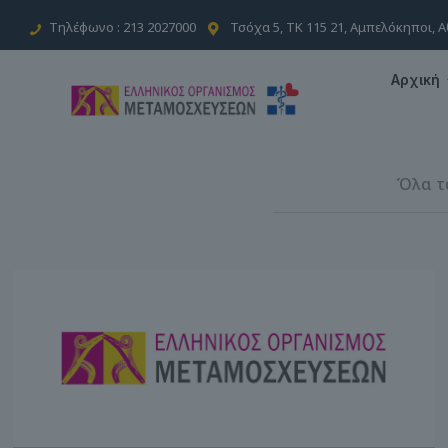
Τηλέφωνο : 213 2027000
Τσόχα 5, ΤΚ 115 21, Αμπελόκηποι, 
Αρχική
Όλα τ