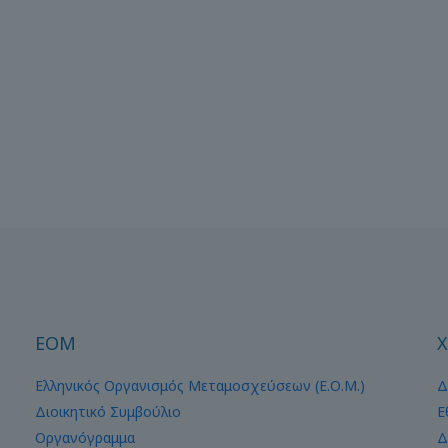
ΕΟΜ
Χ
Ελληνικός Οργανισμός Μεταμοσχεύσεων (Ε.Ο.Μ.)
Δ
Διοικητικό Συμβούλιο
Ε
Οργανόγραμμα
Δ