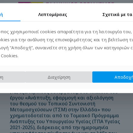
χή
Λεπτομέρειες
Σχετικά με τ
πος χρησιμοποιεί cookies απαραίτητα για τη λειτουργία του,
okies για την ανάλυση της επισκεψιμότητας και τη βελτίωση 
ιλογή “Αποδοχή”, συναινείτε στη χρήση όλων των κατηγοριών 
 Cookies.
13/02/2026
Παράταση υποβολής αιτήσεων – Πρόσκληση
εκδήλωσης ενδιαφέροντος του Ελληνικού
ση
Διαχείρηση
Αποδοχή
Οργανισμού Μεταμοσχεύσεων (ΕΟΜ) για τη
σύναψη συμβάσεων μίσθωσης έργου με δώδεκα
(12) εξωτερικούς συνεργάτες, στο πλαίσιο του
έργου «Ανάπτυξη, εφαρμογή και αξιολόγηση
του θεσμού του Τοπικού Συντονιστή
Μεταμοσχεύσεων (ΤΣΜ) στην Ελλάδα» που
χρηματοδοτείται από το Τομεακό Πρόγραμμα
Ανάπτυξης του Υπουργείου Υγείας (ΤΠΑ Υγείας
2021-2025), διάρκειας από την ημερομηνία