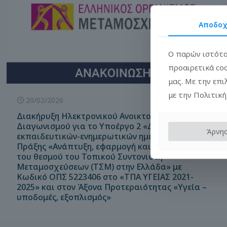
Αποδο
Ο παρών ιστότο
προαιρετικά co
μας. Με την επ
με την Πολιτική
20/02/2026
Διακήρυξη Ηλεκτρονικού Ανοικτού
Διαγωνισμού για το Υποέργο 2 «Διοργάνωση
Άρνη
εκπαιδευτικών-ενημερωτικών ημερίδων» της
Πράξης «Ανάπτυξη, εφαρμογή και αξιολόγηση
του θεσμού του Τοπικού Συντονιστή
Μεταμοσχεύσεων (ΤΣΜ) στην Ελλάδα» με
Κωδικό ΟΠΣ 5223406 στο «ΤΠΑ ΥΓΕΙΑΣ 2021-
2025» και στον Άξονα Προτεραιότητας «Υγεία –
υποδομές, εξοπλισμός»