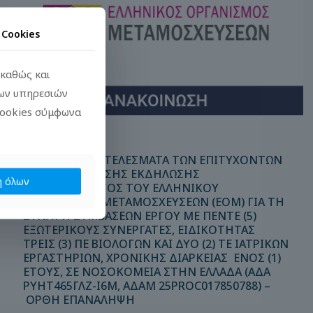
α
Cookies
 καθώς και
των υπηρεσιών
cookies σύμφωνα
10/02/2026
ΟΡΙΣΤΙΚΑ ΑΠΟΤΕΛΕΣΜΑΤΑ ΤΩΝ ΕΠΙΤΥΧΟΝΤΩΝ
ΤΗΣ ΠΡΟΣΚΛΗΣΗΣ ΕΚΔΗΛΩΣΗΣ
 όλων
ΕΝΔΙΑΦΕΡΟΝΤΟΣ ΤΟΥ ΕΛΛΗΝΙΚΟΥ
ΟΡΓΑΝΙΣΜΟΥ ΜΕΤΑΜΟΣΧΕΥΣΕΩΝ (ΕΟΜ) ΓΙΑ ΤΗ
ΣΥΝΑΨΗ ΣΥΜΒΑΣΕΩΝ ΕΡΓΟΥ ΜΕ ΠΕΝΤΕ (5)
ΕΞΩΤΕΡΙΚΟΥΣ ΣΥΝΕΡΓΑΤΕΣ, ΕΙΔΙΚΟΤΗΤΑΣ
ΤΡΕΙΣ (3) ΠΕ ΒΙΟΛΟΓΩΝ ΚΑΙ ΔΥΟ (2) ΤΕ ΙΑΤΡΙΚΩΝ
ΕΡΓΑΣΤΗΡΙΩΝ, ΧΡΟΝΙΚΗΣ ΔΙΑΡΚΕΙΑΣ ΕΝΟΣ (1)
ΕΤΟΥΣ, ΣΕ ΝΟΣΟΚΟΜΕΙΑ ΣΤΗΝ ΕΛΛΑΔΑ (ΑΔΑ
ΡΥΗΤ465ΓΛΖ-Ι6Μ, ΑΔΑΜ 25PROC017850788) –
ΟΡΘΗ ΕΠΑΝΑΛΗΨΗ