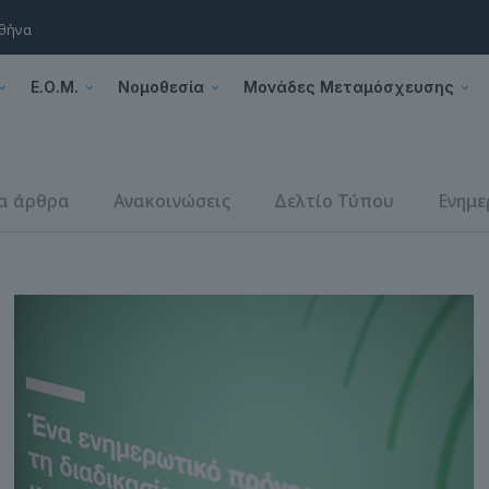
Αθήνα
Ε.Ο.Μ.
Νομοθεσία
Μονάδες Μεταμόσχευσης
α άρθρα
Ανακοινώσεις
Δελτίο Τύπου
Ενημε