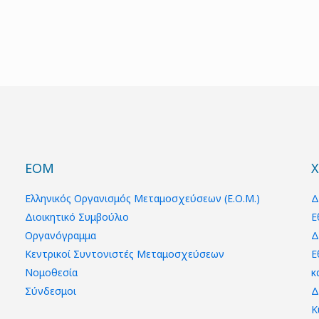
ΕΟΜ
Χ
Ελληνικός Οργανισμός Μεταμοσχεύσεων (Ε.Ο.Μ.)
Δ
Διοικητικό Συμβούλιο
Ε
Οργανόγραμμα
Δ
Κεντρικοί Συντονιστές Μεταμοσχεύσεων
Ε
Νομοθεσία
κ
Σύνδεσμοι
Δ
Κ