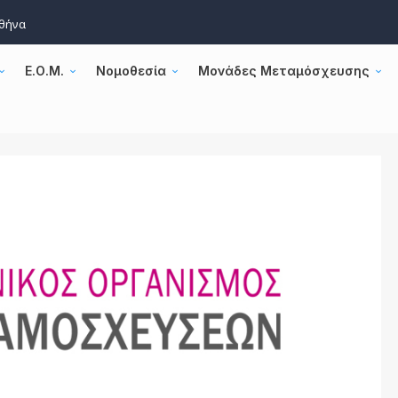
Αθήνα
Ε.Ο.Μ.
Νομοθεσία
Μονάδες Μεταμόσχευσης