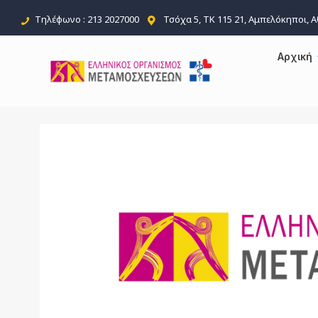
Τηλέφωνο : 213 2027000
Τσόχα 5, ΤΚ 115 21, Αμπελόκηποι, 
Αρχική