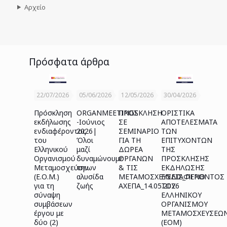
Αρχείο
Πρόσφατα άρθρα
22/07/2026
05/06/2026
12/05/2026
30/04/2026
Πρόσκληση
ORGANMEETINGS
ΠΡΟΣΚΛΗΣΗ
ΟΡΙΣΤΙΚΑ
εκδήλωσης
-Ιούνιος
ΣΕ
ΑΠΟΤΕΛΕΣΜΑΤΑ
ενδιαφέροντος
2026|
ΣΕΜΙΝΑΡΙΟ
ΤΩΝ
του
Όλοι
ΓΙΑ ΤΗ
ΕΠΙΤΥΧΟΝΤΩΝ
Ελληνικού
μαζί
ΔΩΡΕΑ
ΤΗΣ
Οργανισμού
δυναμώνουμε
ΟΡΓΑΝΩΝ
ΠΡΟΣΚΛΗΣΗΣ
Μεταμοσχεύσεων
την
& ΤΙΣ
ΕΚΔΗΛΩΣΗΣ
(Ε.Ο.Μ.)
αλυσίδα
ΜΕΤΑΜΟΣΧΕΥΣΕΙΣ_ΠΓΝΘ
ΕΝΔΙΑΦΕΡΟΝΤΟΣ
για τη
ζωής
ΑΧΕΠΑ_14.05.2026
ΤΟΥ
σύναψη
ΕΛΛΗΝΙΚΟΥ
συμβάσεων
ΟΡΓΑΝΙΣΜΟΥ
έργου με
ΜΕΤΑΜΟΣΧΕΥΣΕΩ
δύο (2)
(ΕΟΜ)