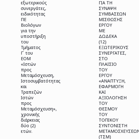
εξωτερικούς
ΓΙΑ ΤΗ
συνεργάτες,
ΣΥΝΑΨΗ
ειδικότητας
ΣΥΜΒΑΣΕΩΝ
ΠΕ
ΜΙΣΘΩΣΗΣ
Βιολόγων
ΕΡΓΟΥ
για την
ΜΕ
υποστήριξη
ΔΩΔΕΚΑ
του
(12)
Τμήματος
ΕΞΩΤΕΡΙΚΟΥΣ
Γ΄ του
ΣΥΝΕΡΓΑΤΕΣ,
ΕΟΜ
ΣΤΟ
«Ιστών
ΠΛΑΙΣΙΟ
προς
ΤΟΥ
Μεταμόσχευση,
ΕΡΓΟΥ
Ιστοσυμβατότητας
«ΑΝΑΠΤΥΞΗ,
και
ΕΦΑΡΜΟΓΗ
Τραπεζών
ΚΑΙ
Ιστών
ΑΞΙΟΛΟΓΗΣΗ
προς
ΤΟΥ
Μεταμόσχευση»,
ΘΕΣΜΟΥ
χρονικής
ΤΟΥ
διάρκειας
ΤΟΠΙΚΟΥ
δύο (2)
ΣΥΝΤΟΝΙΣΤΗ
ετών.
ΜΕΤΑΜΟΣΧΕΥΣΕΩ
(ΤΣΜ)