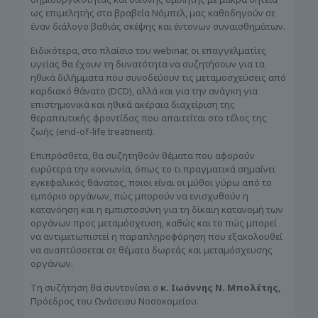
ως επιμελητής στα βραβεία Νόμπελ, μας καθοδηγούν σε
έναν διάλογο βαθιάς σκέψης και έντονων συναισθημάτων.
Ειδικότερα, στο πλαίσιο του webinar, οι επαγγελματίες
υγείας θα έχουν τη δυνατότητα να συζητήσουν για τα
ηθικά διλήμματα που συνοδεύουν τις μεταμοσχεύσεις από
καρδιακό θάνατο (DCD), αλλά και για την ανάγκη για
επιστημονικά και ηθικά ακέραια διαχείριση της
θεραπευτικής φροντίδας που απαιτείται στο τέλος της
ζωής (end-of-life treatment).
Επιπρόσθετα, θα συζητηθούν θέματα που αφορούν
ευρύτερα την κοινωνία, όπως το τι πραγματικά σημαίνει
εγκεφαλικός θάνατος, ποιοι είναι οι μύθοι γύρω από το
εμπόριο οργάνων, πώς μπορούν να ενισχυθούν η
κατανόηση και η εμπιστοσύνη για τη δίκαιη κατανομή των
οργάνων προς μεταμόσχευση, καθώς και το πώς μπορεί
να αντιμετωπιστεί η παραπληροφόρηση που εξακολουθεί
να αναπτύσσεται σε θέματα δωρεάς και μεταμόσχευσης
οργάνων.
Τη συζήτηση θα συντονίσει ο
κ. Ιωάννης Ν. Μπολέτης,
Πρόεδρος του Ωνάσειου Νοσοκομείου.