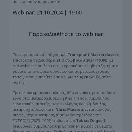
μας αφορούν προσωπικά;
Webinar: 21.10.2024 | 19:00
Παρακολουθήστε το webinar
Το επιμορφωτικό πρόγραμμα
Transplant Masterclasses
επιστρέφει τη
Δευτέρα 21 Οκτωβρίου 2024 (19.00)
, με
ένα webinar που θέτει στο μικροσκόπιο τα ηθικά ζητήματα
γύρω από τη δωρεά οργάνων και τις μεταμοσχεύσεις,
τόσο για τους πολίτες όσο και για τους επαγγελματίες
υγείας.
Τρεις διακεκριμένοι ομιλητές, δύο γυναίκες με σπουδαίο
έργο στις μεταμοσχεύσεις, η
Ana Franca
, σύμβουλος
εσωτερικής ιατρικής, εντατικολόγος και σύμβουλος
μεταμοσχεύσεων, και η
Núria Masnou
, εντατικολόγος,
συντονίστρια μεταμοσχεύσεων και πρόεδρος της
EDTCO[1] (2023–2025), καθώς και ο
Tobias Degsell
,
διευθύνων σύμβουλος της Combiner, ειδικός σε θέματα
δημιουργικότητας και διεθνής ομιλητής με μακρά θητεία