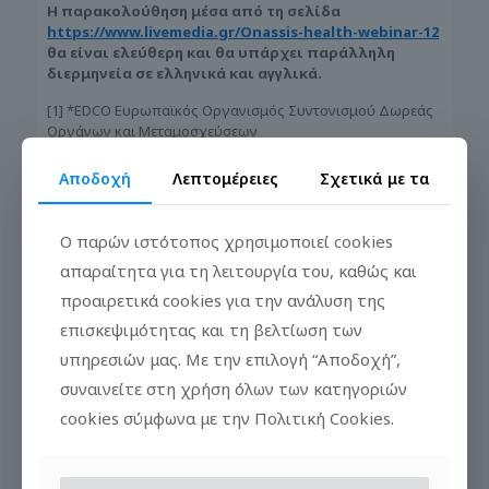
Η παρακολούθηση μέσα από τη σελίδα
https://www.livemedia.gr/Onassis-health-webinar-12
θα είναι ελεύθερη και θα υπάρχει παράλληλη
διερμηνεία σε ελληνικά και αγγλικά.
[1] *EDCO Ευρωπαϊκός Οργανισμός Συντονισμού Δωρεάς
Οργάνων και Μεταμοσχεύσεων
ΜΑΘΕΤΕ ΠΕΡΙΣΣΟΤΕΡΑ >
Αποδοχή
Λεπτομέρειες
Σχετικά με τα
Επιστημονική αιγίδα:
Ο παρών ιστότοπος χρησιμοποιεί cookies
απαραίτητα για τη λειτουργία του, καθώς και
προαιρετικά cookies για την ανάλυση της
επισκεψιμότητας και τη βελτίωση των
υπηρεσιών μας. Με την επιλογή “Αποδοχή”,
συναινείτε στη χρήση όλων των κατηγοριών
cookies σύμφωνα με την Πολιτική Cookies.
Αναζήτηση