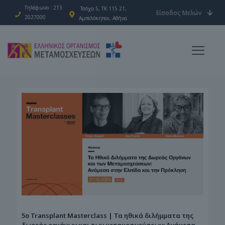
Τηλέφωνο : 213
Τσόχα 5, ΤΚ 115 21,
Είσοδος Μελών
2027000
Αμπελόκηποι, Αθήνα
5ο Transplant Masterclass | Τα ηθικά διλήμματα της
δωρεάς οργάνων και των μεταμοσχεύσεων: Ανάμεσα