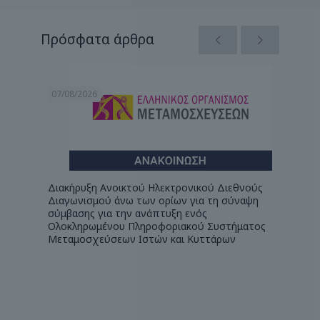
Πρόσφατα άρθρα
07/08/2026
22/07/
ΕΥΣΕΩΝ
Διακήρυξη Ανοικτού Ηλεκτρονικού Διεθνούς
Πρόσκλ
ΣΙΟ
Διαγωνισμού άνω των ορίων για τη σύναψη
Ελλην
ΑΙ
σύμβασης για την ανάπτυξη ενός
(Ε.Ο.Μ
ΚΟΥ
Ολοκληρωμένου Πληροφοριακού Συστήματος
δύο (2
)
Μεταμοσχεύσεων Ιστών και Κυττάρων
ΠΕ Βιο
 (ΑΔΑ:
Τμήματ
78846)
Μεταμό
Τραπε
χρονικ