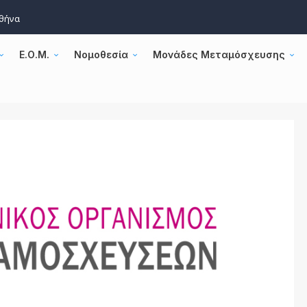
Αθήνα
Ε.Ο.Μ.
Νομοθεσία
Μονάδες Μεταμόσχευσης