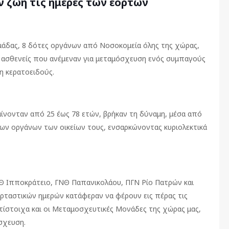
ν ζωή τις ημέρες των εορτών
ομάδας, 8 δότες οργάνων από Νοσοκομεία όλης της χώρας,
7 ασθενείς που ανέμεναν για μεταμόσχευση ενός συμπαγούς
η κερατοειδούς.
αίνονταν από 25 έως 78 ετών, βρήκαν τη δύναμη, μέσα από
των οργάνων των οικείων τους, ενσαρκώνοντας κυριολεκτικά
ΝΘ Ιπποκράτειο, ΓΝΘ Παπανικολάου, ΠΓΝ Ρίο Πατρών και
ρταστικών ημερών κατάφεραν να φέρουν εις πέρας τις
τίστοιχα και οι Μεταμοσχευτικές Μονάδες της χώρας μας,
σχευση.