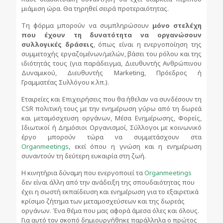
μιάμιση ώρα. Θα τηρηθεί σειρά προτεραιότητας.
Τη φόρμα μπορούν να συμπληρώσουν
μόνο στελέχη
που έχουν τη δυνατότητα να οργανώσουν
συλλογικές δράσεις
, όπως είναι η ενεργοποίηση της
συμμετοχής εργαζομένων/μελών, βάσει του ρόλου και της
ιδιότητάς τους (για παράδειγμα, Διευθυντής Ανθρώπινου
Δυναμικού, Διευθυντής Marketing, Πρόεδρος ή
Γραμματέας Συλλόγου κ.λπ.).
Εταιρείες και Επιχειρήσεις που θα ήθελαν να συνδέσουν τη
CSR πολιτική τους με την ενημέρωση γύρω από τη δωρεά
και μεταμόσχευση οργάνων, Μέσα Ενημέρωσης, Φορείς,
Ιδιωτικοί ή Δημόσιοι Οργανισμοί, Σύλλογοι με κοινωνικό
έργο μπορούν τώρα να συμμετάσχουν στα
Organmeetings
, εκεί όπου η γνώση και η ενημέρωση
συναντούν τη δεύτερη ευκαιρία στη ζωή.
Η κινητήρια δύναμη που ενεργοποιεί τα
Organmeetings
δεν είναι άλλη από την ανάδειξη της σπουδαιότητας που
έχει η σωστή εκπαίδευση και ενημέρωση για το εξαιρετικά
κρίσιμο ζήτημα των μεταμοσχεύσεων και της δωρεάς
οργάνων. Ένα θέμα που μας αφορά άμεσα όλες και όλους.
Για αυτό τον σκοπό δημιουργήθηκε παράλληλα ο πρώτος