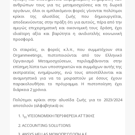
ανθρώπων τους για τις μεταμοσχεύσεις και τη δωρεά
οργάνων, όλοι οι εμπλεκόμενοι φορείς γίνονται πολύτιμοι
κρίκοι της αλυσίδας ζωής που δημιουργείται,
αποδεικνύοντας στην πράξη ότι για αυτούς, πέρα από την
αμιγώς επιχειρηματική και οικονομική τους δράση, έχει
ιδιαίτερη αξία και βαρύτητα η ανιδιοτελής κοινωνική
προσφορά.
Οι εταιρείες, οι φορείς κ.λ.π., που συμμετέχουν στα
Organmeetings, πιστοποιούνται από τον Ελληνικό
Οργανισμό Μεταμοσχεύσεων, περιλαμβάνονται στην
επίσημη λίστα των υποστηρικτών και συμμάχων αυτής της
εκστρατείας ενημέρωσης, ενώ τους αποστέλλονται και
αναμνηστικά για να τα μοιραστούν με όσους έχουν
παρακολουθήσει το πρόγραμμα. Η πιστοποίηση έχει
διάρκεια 2 χρόνια.
Πολύτιμοι κρίκοι στην αλυσίδα ζωής για το 2023/2024
αποτελούν (αλφαβητικά) οι:
1
ΥΓΕΙΟΝΟΜΙΚΗ ΠΕΡΙΦΕΡΕΙΑ ΑΤΤΙΚΗΣ
Η
ACCOUNTING SOLUTIONS
ANSYS HELLAS ΜΟΝΟΠΡΌΣΩΠΗ Α.Ε.