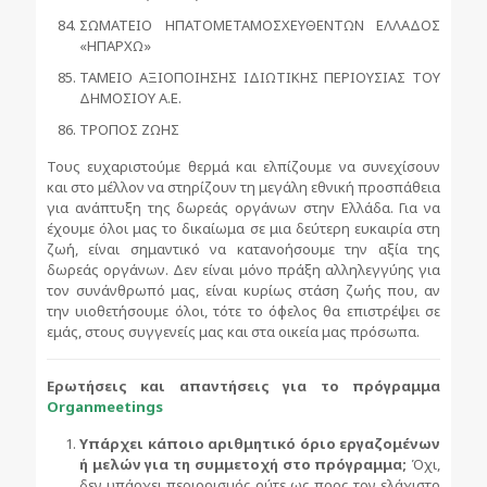
ΣΩΜΑΤΕΙΟ ΗΠΑΤΟΜΕΤΑΜΟΣΧΕΥΘΕΝΤΩΝ ΕΛΛΑΔΟΣ
«ΗΠΑΡΧΩ»
ΤΑΜΕΙΟ ΑΞΙΟΠΟΙΗΣΗΣ ΙΔΙΩΤΙΚΗΣ ΠΕΡΙΟΥΣΙΑΣ ΤΟΥ
ΔΗΜΟΣΙΟΥ Α.Ε.
ΤΡΟΠΟΣ ΖΩΗΣ
Τους ευχαριστούμε θερμά και ελπίζουμε να συνεχίσουν
και στο μέλλον να στηρίζουν τη μεγάλη εθνική προσπάθεια
για ανάπτυξη της δωρεάς οργάνων στην Ελλάδα. Για να
έχουμε όλοι μας το δικαίωμα σε μια δεύτερη ευκαιρία στη
ζωή, είναι σημαντικό να κατανοήσουμε την αξία της
δωρεάς οργάνων. Δεν είναι μόνο πράξη αλληλεγγύης για
τον συνάνθρωπό μας, είναι κυρίως στάση ζωής που, αν
την υιοθετήσουμε όλοι, τότε το όφελος θα επιστρέψει σε
εμάς, στους συγγενείς μας και στα οικεία μας πρόσωπα.
Ερωτήσεις και απαντήσεις για το πρόγραμμα
Organmeetings
Υπάρχει κάποιο αριθμητικό όριο εργαζομένων
ή μελών για τη συμμετοχή στο πρόγραμμα;
Όχι,
δεν υπάρχει περιορισμός ούτε ως προς τον ελάχιστο