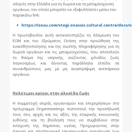
οδηγός στην Ελλάδα για τη δωρεά και τη μεταμόσχευση
οργάνων, τον οποίο μπορείτε να «ξεφυλλίσετε» μέσω του
παρακάτω link:
https://issuu.com/stegi.onassis.cultural.centre/docs/
Η πρωτοβουλία αυτή αντικατοπτρίζει τη δέσμευση του
ΕΟΜ και του Ιδρύματος Ωνάση στην προώθηση της
ευαισθητοποίησης και της σωστής πληροφόρησης για τη
δωρεά οργάνων και τις μεταμοσχεύσεις, που αποτελούν
το θαύμα της ιατρικής, σώζοντας χιλιάδες ζωές
παγκοσμίως και δίνοντας παράλληλα ελπίδα σε
συνανθρώπους μας με μη αναστρέψιμη ανεπάρκεια
οργάνων.
Πολύτιμοι κρίκοι στην αλυσίδα ζωής
Η συμμετοχή σειράς οργανισμών και επιχειρήσεων στο
πρόγραμμα Organmeetings πιστοποιεί την προσήλωσή
τους στις αρχές και τις αξίες της εταιρικής κοινωνικής
ευθύνης και τη βούλησή τους να συμβάλουν στην
ενίσχυση της δημόσιας υγείας. Προχωρώντας στην
έγκυρη και επιστημονικά τεκμηριωμένη ενημέρωση των