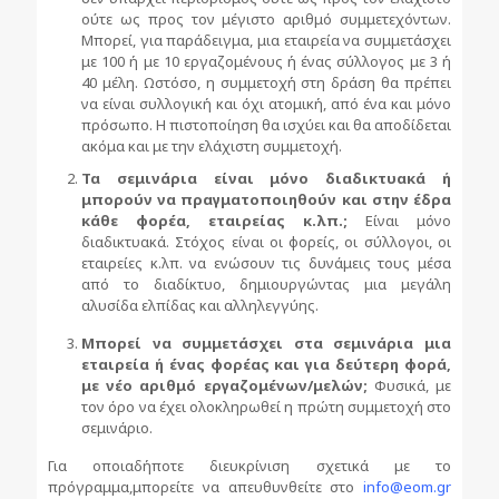
ούτε ως προς τον μέγιστο αριθμό συμμετεχόντων.
Μπορεί, για παράδειγμα, μια εταιρεία να συμμετάσχει
με 100 ή με 10 εργαζομένους ή ένας σύλλογος με 3 ή
40 μέλη. Ωστόσο, η συμμετοχή στη δράση θα πρέπει
να είναι συλλογική και όχι ατομική, από ένα και μόνο
πρόσωπο. Η πιστοποίηση θα ισχύει και θα αποδίδεται
ακόμα και με την ελάχιστη συμμετοχή.
Τα σεμινάρια είναι μόνο διαδικτυακά ή
μπορούν να πραγματοποιηθούν και στην έδρα
κάθε φορέα, εταιρείας κ.λπ.;
Είναι μόνο
διαδικτυακά. Στόχος είναι οι φορείς, οι σύλλογοι, οι
εταιρείες κ.λπ. να ενώσουν τις δυνάμεις τους μέσα
από το διαδίκτυο, δημιουργώντας μια μεγάλη
αλυσίδα ελπίδας και αλληλεγγύης.
Μπορεί να συμμετάσχει στα σεμινάρια μια
εταιρεία ή ένας φορέας και για δεύτερη φορά,
με νέο αριθμό εργαζομένων/μελών;
Φυσικά, με
τον όρο να έχει ολοκληρωθεί η πρώτη συμμετοχή στο
σεμινάριο.
Για οποιαδήποτε διευκρίνιση σχετικά με το
πρόγραμμα,μπορείτε να απευθυνθείτε στο
info@eom.gr