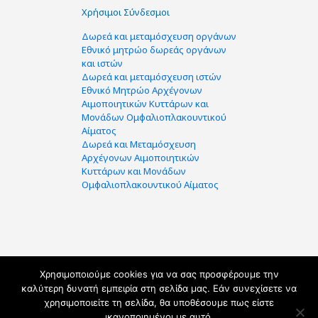
Χρήσιμοι Σύνδεσμοι
Δωρεά και μεταμόσχευση οργάνων
Εθνικό μητρώο δωρεάς οργάνων
και ιστών
Δωρεά και μεταμόσχευση ιστών
Εθνικό Μητρώο Αρχέγονων
Αιμοποιητικών Κυττάρων και
Μονάδων Ομφαλιοπλακουντικού
Αίματος
Δωρεά και Μεταμόσχευση
Αρχέγονων Αιμοποιητικών
Κυττάρων και Μονάδων
Ομφαλιοπλακουντικού Αίματος
Χρησιμοποιούμε cookies για να σας προσφέρουμε την
καλύτερη δυνατή εμπειρία στη σελίδα μας. Εάν συνεχίσετε να
Copyright 2026 © ΕΟΜ. Ελληνικός Οργανισμός
χρησιμοποιείτε τη σελίδα, θα υποθέσουμε πως είστε
Μεταμοσχεύσεων. All Rights Reserved. | Supported by
ικανοποιημένοι με αυτό.