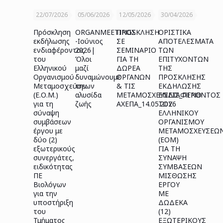
22/07/2026
05/06/2026
12/05/2026
30/04/2026
Πρόσκληση
ORGANMEETINGS
ΠΡΟΣΚΛΗΣΗ
ΟΡΙΣΤΙΚΑ
εκδήλωσης
-Ιούνιος
ΣΕ
ΑΠΟΤΕΛΕΣΜΑΤΑ
ενδιαφέροντος
2026|
ΣΕΜΙΝΑΡΙΟ
ΤΩΝ
του
Όλοι
ΓΙΑ ΤΗ
ΕΠΙΤΥΧΟΝΤΩΝ
Ελληνικού
μαζί
ΔΩΡΕΑ
ΤΗΣ
Οργανισμού
δυναμώνουμε
ΟΡΓΑΝΩΝ
ΠΡΟΣΚΛΗΣΗΣ
Μεταμοσχεύσεων
την
& ΤΙΣ
ΕΚΔΗΛΩΣΗΣ
(Ε.Ο.Μ.)
αλυσίδα
ΜΕΤΑΜΟΣΧΕΥΣΕΙΣ_ΠΓΝΘ
ΕΝΔΙΑΦΕΡΟΝΤΟΣ
για τη
ζωής
ΑΧΕΠΑ_14.05.2026
ΤΟΥ
σύναψη
ΕΛΛΗΝΙΚΟΥ
συμβάσεων
ΟΡΓΑΝΙΣΜΟΥ
έργου με
ΜΕΤΑΜΟΣΧΕΥΣΕΩ
δύο (2)
(ΕΟΜ)
εξωτερικούς
ΓΙΑ ΤΗ
συνεργάτες,
ΣΥΝΑΨΗ
ειδικότητας
ΣΥΜΒΑΣΕΩΝ
ΠΕ
ΜΙΣΘΩΣΗΣ
Βιολόγων
ΕΡΓΟΥ
για την
ΜΕ
υποστήριξη
ΔΩΔΕΚΑ
του
(12)
Τμήματος
ΕΞΩΤΕΡΙΚΟΥΣ