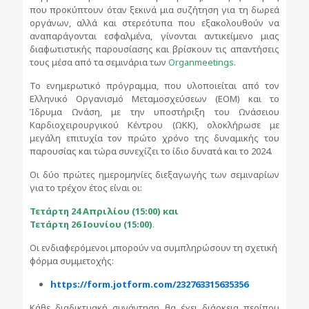
που προκύπτουν όταν ξεκινά μια συζήτηση για τη δωρεά
οργάνων, αλλά και στερεότυπα που εξακολουθούν να
αναπαράγονται εσφαλμένα, γίνονται αντικείμενο μιας
διαφωτιστικής παρουσίασης και βρίσκουν τις απαντήσεις
τους μέσα από τα σεμινάρια των
Organmeetings
.
Το ενημερωτικό πρόγραμμα, που υλοποιείται από τον
Ελληνικό Οργανισμό Μεταμοσχεύσεων (ΕΟΜ) και το
Ίδρυμα Ωνάση, με την υποστήριξη του Ωνάσειου
Καρδιοχειρουργικού Κέντρου (ΩΚΚ), ολοκλήρωσε με
μεγάλη επιτυχία τον πρώτο χρόνο της δυναμικής του
παρουσίας και τώρα συνεχίζει το ίδιο δυνατά και το 2024.
Οι δύο πρώτες ημερομηνίες διεξαγωγής των σεμιναρίων
για το τρέχον έτος είναι οι:
Τετάρτη 24 Απριλίου (15:00) και
Τετάρτη 26 Ιουνίου (15:00)
.
Οι ενδιαφερόμενοι μπορούν να συμπληρώσουν τη σχετική
φόρμα συμμετοχής:
https://form.jotform.com/232763315635356
Κάθε διαδικτυακή συνάντηση θα έχει διάρκεια περίπου