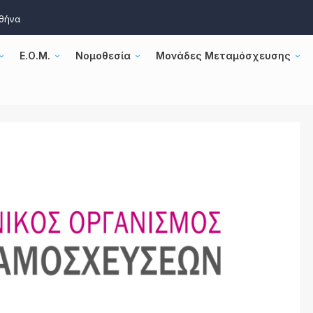
Αθήνα
Ε.Ο.Μ.
Νομοθεσία
Μονάδες Μεταμόσχευσης