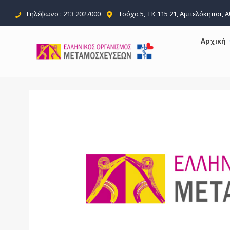
Τηλέφωνο : 213 2027000
Τσόχα 5, ΤΚ 115 21, Αμπελόκηποι, 
Αρχική