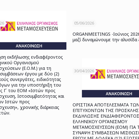
026
05/06/2026
ORGANMEETINGS -Ιούνιος 202
μαζί δυναμώνουμε την αλυσίδα
ση εκδήλωσης ενδιαφέροντος
ηνικού Οργανισμού
χεύσεων (Ε.Ο.Μ.) για τη
30/04/2026
συμβάσεων έργου με δύο (2)
κούς συνεργάτες, ειδικότητας
όγων για την υποστήριξη του
ς Γ΄ του ΕΟΜ «Ιστών προς
χευση, Ιστοσυμβατότητας και
ν Ιστών προς
ΟΡΙΣΤΙΚΑ ΑΠΟΤΕΛΕΣΜΑΤΑ ΤΩ
χευση», χρονικής διάρκειας
ΕΠΙΤΥΧΟΝΤΩΝ ΤΗΣ ΠΡΟΣΚΛΗ
 ετών.
ΕΚΔΗΛΩΣΗΣ ΕΝΔΙΑΦΕΡΟΝΤΟΣ
ΕΛΛΗΝΙΚΟΥ ΟΡΓΑΝΙΣΜΟΥ
ΜΕΤΑΜΟΣΧΕΥΣΕΩΝ (ΕΟΜ) ΓΙΑ 
ΣΥΝΑΨΗ ΣΥΜΒΑΣΕΩΝ ΜΙΣΘΩΣ
ΕΡΓΟΥ ΜΕ ΔΩΔΕΚΑ (12) ΕΞΩΤΕ