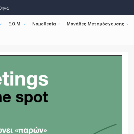
Αθήνα
Ε.Ο.Μ.
Νομοθεσία
Μονάδες Μεταμόσχευσης