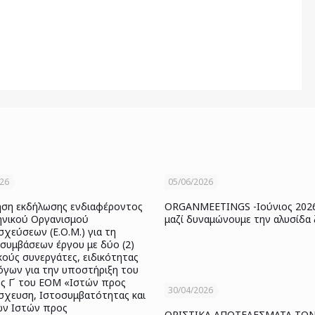
026
05/06/2026
ση εκδήλωσης ενδιαφέροντος
ORGANMEETINGS -Ιούνιος 202
ηνικού Οργανισμού
μαζί δυναμώνουμε την αλυσίδα
χεύσεων (Ε.Ο.Μ.) για τη
συμβάσεων έργου με δύο (2)
κούς συνεργάτες, ειδικότητας
όγων για την υποστήριξη του
ς Γ΄ του ΕΟΜ «Ιστών προς
30/04/2026
χευση, Ιστοσυμβατότητας και
ν Ιστών προς
ΟΡΙΣΤΙΚΑ ΑΠΟΤΕΛΕΣΜΑΤΑ ΤΩ