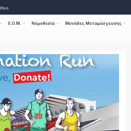
Αθήνα
Ε.Ο.Μ.
Νομοθεσία
Μονάδες Μεταμόσχευσης