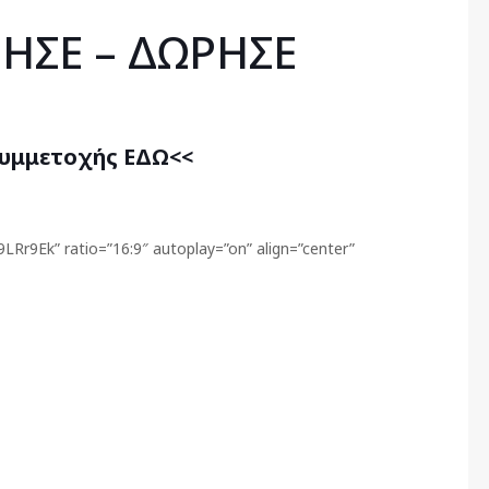
ΠΗΣΕ – ΔΩΡΗΣΕ
Συμμετοχής ΕΔΩ<<
Rr9Ek” ratio=”16:9″ autoplay=”on” align=”center”