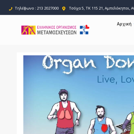
Τηλέφωνο : 213 2027000
Τσόχα 5, ΤΚ 115 21, Αμπελόκηποι, 
Αρχική