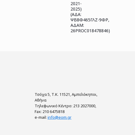
2021-
2025)
(ΑΔΑ:
ΨΒ8Φ465ΓΛΖ-9ΦΡ,
ΑΔΑΜ:
26PROC018478846)
Τσόχα 5, Τ.Κ. 11521, Αμπελόκηποι,
Αθήνα
Τηλεφωνικό Κέντρο: 213 2027000,
Fax: 210 6475818
e-mail:
info@eom.gr