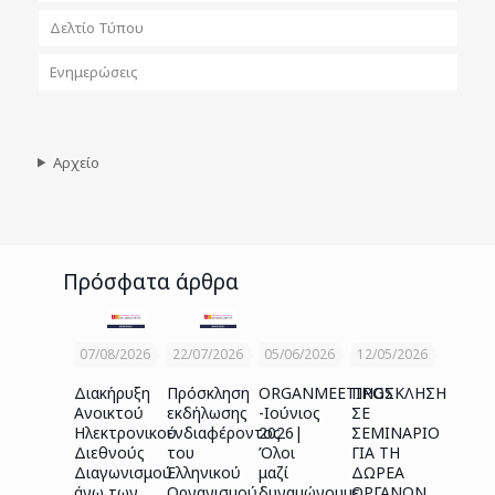
Δελτίο Τύπου
Ενημερώσεις
Αρχείο
Πρόσφατα άρθρα
07/08/2026
22/07/2026
05/06/2026
12/05/2026
Διακήρυξη
Πρόσκληση
ORGANMEETINGS
ΠΡΟΣΚΛΗΣΗ
Ανοικτού
εκδήλωσης
-Ιούνιος
ΣΕ
Ηλεκτρονικού
ενδιαφέροντος
2026|
ΣΕΜΙΝΑΡΙΟ
Διεθνούς
του
Όλοι
ΓΙΑ ΤΗ
Διαγωνισμού
Ελληνικού
μαζί
ΔΩΡΕΑ
άνω των
Οργανισμού
δυναμώνουμε
ΟΡΓΑΝΩΝ