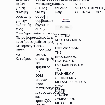
ορίων
Μεταμοσχεύσεων
την
& ΤΙΣ
για τη
(Ε.Ο.Μ.)
αλυσίδα
ΜΕΤΑΜΟΣΧΕΥΣΕΙΣ
σύναψη
για τη
ζωής
ΑΧΕΠΑ_14.05.2026
σύμβασης
σύναψη
για την
συμβάσεων
ανάπτυξη
έργου με
30/04/2026
ενός
δύο (2)
Ολοκληρωμένου
εξωτερικούς
ΟΡΙΣΤΙΚΑ
Πληροφοριακού
συνεργάτες,
ΑΠΟΤΕΛΕΣΜΑΤΑ
Συστήματος
ειδικότητας
ΤΩΝ
Μεταμοσχεύσεων
ΠΕ
ΕΠΙΤΥΧΟΝΤΩΝ
Ιστών
Βιολόγων
ΤΗΣ
και
για την
ΠΡΟΣΚΛΗΣΗΣ
Κυττάρων
υποστήριξη
ΕΚΔΗΛΩΣΗΣ
του
ΕΝΔΙΑΦΕΡΟΝΤΟΣ
Τμήματος
ΤΟΥ
Γ΄ του
ΕΛΛΗΝΙΚΟΥ
ΕΟΜ
ΟΡΓΑΝΙΣΜΟΥ
«Ιστών
ΜΕΤΑΜΟΣΧΕΥΣΕΩΝ
προς
(ΕΟΜ)
Μεταμόσχευση,
ΓΙΑ ΤΗ
Ιστοσυμβατότητας
ΣΥΝΑΨΗ
και
ΣΥΜΒΑΣΕΩΝ
Τραπεζών
ΜΙΣΘΩΣΗΣ
Ιστών